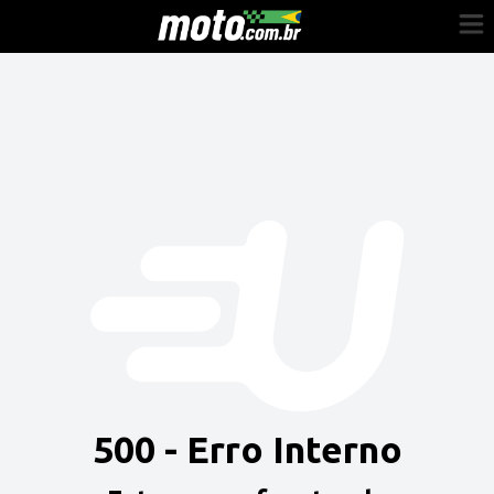
Cadastre-se
Entrar
Vender
Painel do Revendedor
Anuncie sua moto
500 - Erro Interno