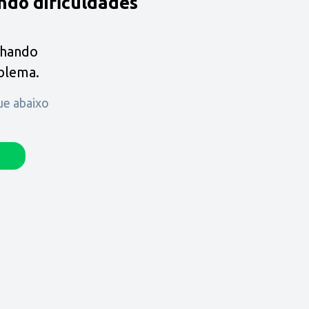
ndo dificuldades
lhando
oblema.
que abaixo