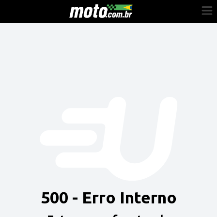
Cadastre-se
Entrar
Vender
Painel do Revendedor
Anuncie sua moto
500 - Erro Interno