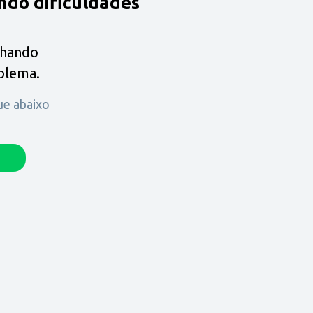
ndo dificuldades
lhando
oblema.
que abaixo