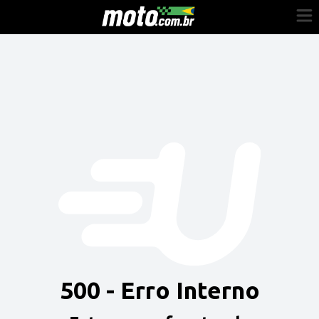
Cadastre-se
Entrar
Vender
Painel do Revendedor
Anuncie sua moto
500 - Erro Interno