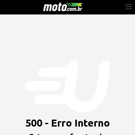
Cadastre-se
Entrar
Vender
Painel do Revendedor
Anuncie sua moto
500 - Erro Interno