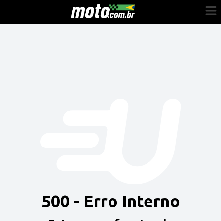
Cadastre-se
Entrar
Vender
Painel do Revendedor
Anuncie sua moto
500 - Erro Interno